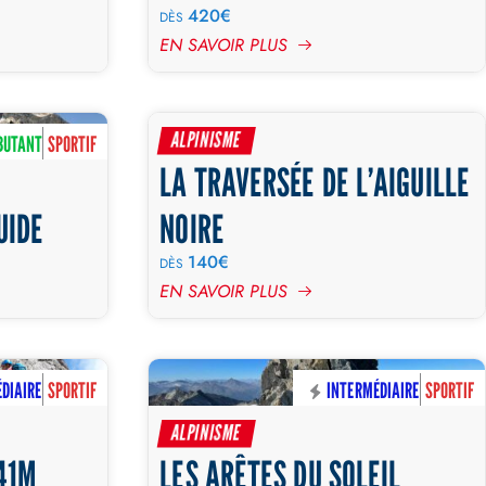
420€
DÈS
EN SAVOIR PLUS
ALPINISME
BUTANT
SPORTIF
DÉBUTANT
SPORTIF
LA TRAVERSÉE DE L’AIGUILLE
JOURNÉE
JOURNÉE
UIDE
NOIRE
140€
DÈS
EN SAVOIR PLUS
DIAIRE
SPORTIF
INTERMÉDIAIRE
SPORTIF
JOURNÉE
2 JOURS
ALPINISME
41M
LES ARÊTES DU SOLEIL