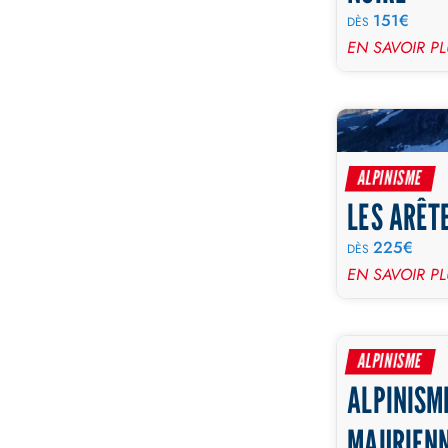
151€
DÈS
EN SAVOIR P
ALPINISME
LES ARÊT
225€
DÈS
EN SAVOIR P
ALPINISME
ALPINISM
MAURIEN