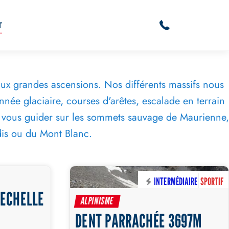
T
ux grandes ascensions. Nos différents massifs nous
née glaciaire, courses d'arêtes, escalade en terrain
ez vous guider sur les sommets sauvage de Maurienne,
is ou du Mont Blanc.
BUTANT
SPORTIF
INTERMÉDIAIRE
SPORTIF
’ECHELLE
JOURNÉE
2 JOURS
ALPINISME
DENT PARRACHÉE 3697M