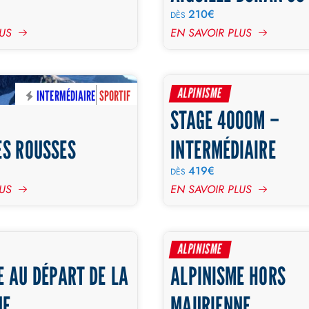
210€
DÈS
LUS
EN SAVOIR PLUS
ALPINISME
INTERMÉDIAIRE
SPORTIF
STAGE 4000M –
2 JOURS
ES ROUSSES
INTERMÉDIAIRE
419€
DÈS
LUS
EN SAVOIR PLUS
ALPINISME
DÉBUTANT
EXPERT
INTERMÉDIAIRE
EXPERT
INTERMÉ
E AU DÉPART DE LA
ALPINISME HORS
NE
MAURIENNE