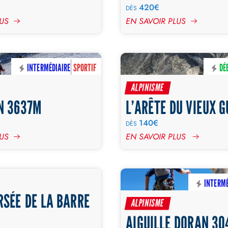
420€
DÈS
LUS
EN SAVOIR PLUS
INTERMÉDIAIRE
SPORTIF
DÉ
2 JOURS
JOURNÉE
ALPINISME
N 3637M
L’ARÊTE DU VIEUX G
140€
DÈS
LUS
EN SAVOIR PLUS
DÉBUTANT
SPORTIF
INTERMÉ
RSÉE DE LA BARRE
JOURNÉE
ALPINISME
AIGUILLE DORAN 30