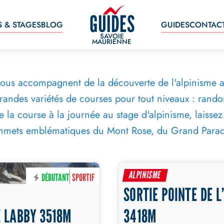
GUIDES
S & STAGES
BLOG
GUIDES
CONTAC
SAVOIE
MAURIENNE
ous accompagnent de la découverte de l'alpinisme a
randes variétés de courses pour tout niveaux : randon
 la course à la journée au stage d'alpinisme, laiss
mmets emblématiques du Mont Rose, du Grand Parad
ALPINISME
DÉBUTANT
SPORTIF
DÉ
SORTIE POINTE DE L
2 JOURS
E LABBY 3518M
3418M