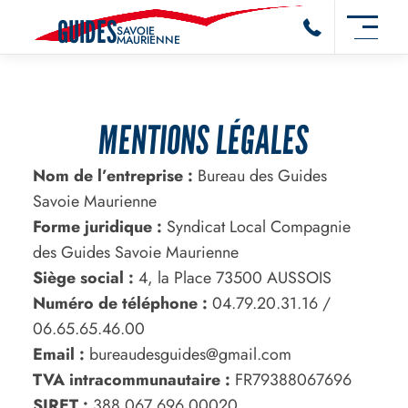
GUIDES
SAVOIE
MAURIENNE
MENTIONS LÉGALES
Nom de l’entreprise :
Bureau des Guides
Savoie Maurienne
Forme juridique :
Syndicat Local Compagnie
des Guides Savoie Maurienne
Siège social :
4, la Place 73500 AUSSOIS
Numéro de téléphone :
04.79.20.31.16 /
06.65.65.46.00
Email :
bureaudesguides@gmail.com
TVA intracommunautaire :
FR79388067696
SIRET :
388 067 696 00020