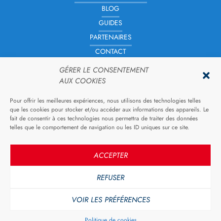
BLOG
GUIDES
PARTENAIRES
CONTACT
FICHES PRATIQUES À TÉLÉCHARGER
GÉRER LE CONSENTEMENT
TARIFS
AUX COOKIES
POLITIQUE DE COOKIES (UE)
Pour offrir les meilleures expériences, nous utilisons des technologies telles
CGV
que les cookies pour stocker et/ou accéder aux informations des appareils. Le
fait de consentir à ces technologies nous permettra de traiter des données
MENTIONS LÉGALES
telles que le comportement de navigation ou les ID uniques sur ce site.
POLITIQUE DE CONFIDENTIALITÉ
ACCEPTER
REFUSER
© 2026 Bureau des Guides Savoie Maurienne.
VOIR LES PRÉFÉRENCES
Sébastien GAULT
Réalisé avec passion par
Politique de cookies