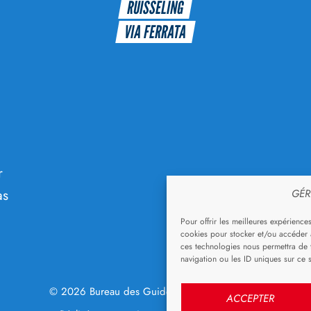
RUISSELING
VIA FERRATA
r
as
GÉR
Pour offrir les meilleures expérience
cookies pour stocker et/ou accéder a
ces technologies nous permettra de 
navigation ou les ID uniques sur ce s
© 2026 Bureau des Guides Savoie Maurienne.
ACCEPTER