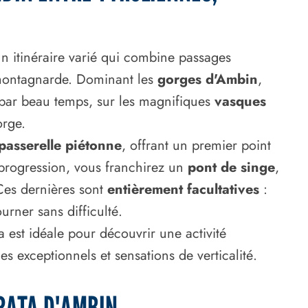
n itinéraire varié qui combine passages
 montagnarde. Dominant les
gorges d'Ambin
,
 par beau temps, sur les magnifiques
vasques
orge.
passerelle piétonne
, offrant un premier point
a progression, vous franchirez un
pont de singe
,
Ces dernières sont
entièrement facultatives
:
urner sans difficulté.
ta est idéale pour découvrir une activité
 exceptionnels et sensations de verticalité.
RATA D'AMBIN