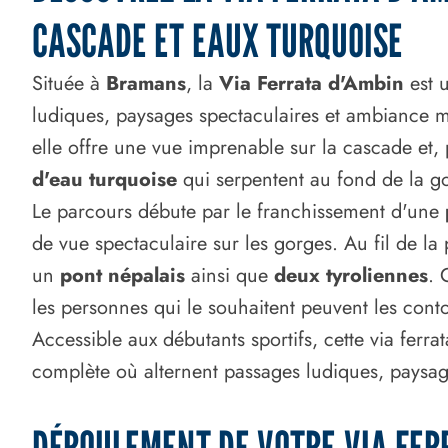
CASCADE ET EAUX TURQUOISE
Située à
Bramans
, la
Via Ferrata d'Ambin
est u
ludiques, paysages spectaculaires et ambiance
elle offre une vue imprenable sur la cascade et,
d'eau turquoise
qui serpentent au fond de la g
Le parcours débute par le franchissement d'une
de vue spectaculaire sur les gorges. Au fil de l
un
pont népalais
ainsi que
deux tyroliennes
. 
les personnes qui le souhaitent peuvent les conto
Accessible aux débutants sportifs, cette via ferra
complète où alternent passages ludiques, paysages
DÉROULEMENT DE VOTRE VIA FER