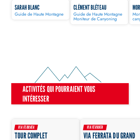
SARAH BLANC
CLÉMENT BLÉTEAU
MOR
Guide de Haute Montagne
Guide de Haute Montagne
Moni
Moniteur de Canyoning
can
ACTIVITÉS QUI POURRAIENT VOUS
INTÉRESSER
INTERMÉDIAIRE
SPORTIF
INTERMÉDI
VIA FERRATA
VIA FERRATA
TOUR COMPLET
VIA FERRATA DU GRAND
JOURNÉE
1/2 JOUR