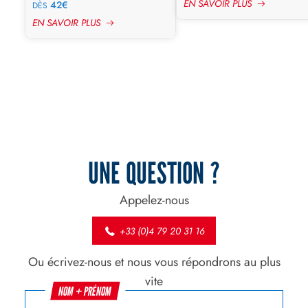
EN SAVOIR PLUS
42€
DÈS
EN SAVOIR PLUS
UNE QUESTION ?
Appelez-nous
+33 (0)4 79 20 31 16
Ou écrivez-nous et nous vous répondrons au plus
vite
NOM + PRÉNOM