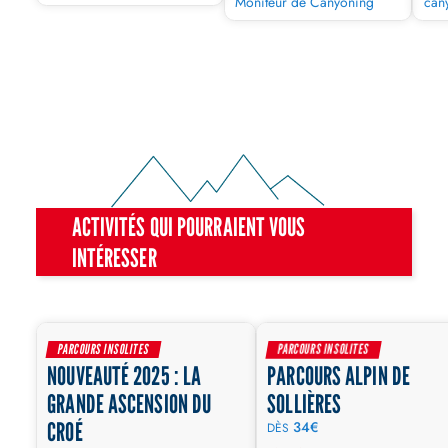
Moniteur de Canyoning
can
ACTIVITÉS QUI POURRAIENT VOUS
INTÉRESSER
DÉBUTANT
DÉBUT
PARCOURS INSOLITES
PARCOURS INSOLITES
NOUVEAUTÉ 2025 : LA
PARCOURS ALPIN DE
1/2 JOURNÉE
1/2 JOU
GRANDE ASCENSION DU
SOLLIÈRES
CROÉ
34€
DÈS